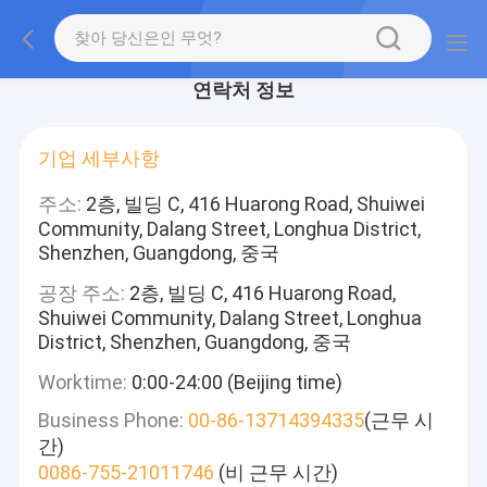
연락처 정보
기업 세부사항
주소:
2층, 빌딩 C, 416 Huarong Road, Shuiwei
Community, Dalang Street, Longhua District,
Shenzhen, Guangdong, 중국
공장 주소:
2층, 빌딩 C, 416 Huarong Road,
Shuiwei Community, Dalang Street, Longhua
District, Shenzhen, Guangdong, 중국
Worktime:
0:00-24:00 (Beijing time)
Business Phone:
00-86-13714394335
(근무 시
간)
0086-755-21011746
(비 근무 시간)