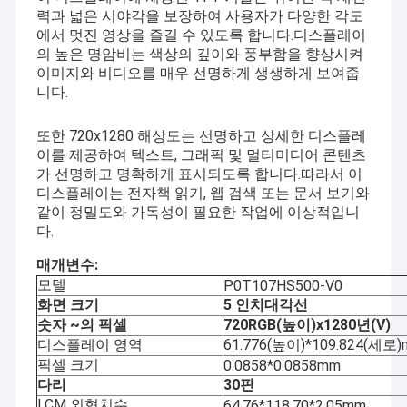
력과 넓은 시야각을 보장하여 사용자가 다양한 각도
에서 멋진 영상을 즐길 수 있도록 합니다.디스플레이
의 높은 명암비는 색상의 깊이와 풍부함을 향상시켜
이미지와 비디오를 매우 선명하게 생생하게 보여줍
니다.
또한 720x1280 해상도는 선명하고 상세한 디스플레
이를 제공하여 텍스트, 그래픽 및 멀티미디어 콘텐츠
가 선명하고 명확하게 표시되도록 합니다.따라서 이
디스플레이는 전자책 읽기, 웹 검색 또는 문서 보기와
같이 정밀도와 가독성이 필요한 작업에 이상적입니
다.
매개변수:
모델
P0T107HS500-V0
화면 크기
5
인치
대각선
숫자
~의
픽셀
720
RGB(높이)x
1280년
(V)
디스플레이 영역
61.776(높이)*109.824(세로
픽셀 크기
0.0858*0.0858mm
다리
30핀
LCM 외형치수
64.76*118.70*2.05mm