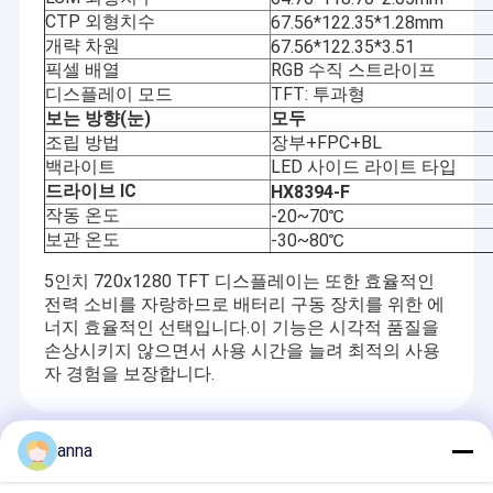
CTP 외형치수
67.56*122.35*1.28mm
개략 차원
67.56*122.35*3.51
픽셀 배열
RGB 수직 스트라이프
디스플레이 모드
TFT: 투과형
보는 방향
(눈)
모두
조립 방법
장부+FPC+BL
백라이트
LED 사이드 라이트 타입
드라이브 IC
HX8394-F
작동 온도
-20~70℃
보관 온도
-30~80℃
5인치 720x1280 TFT 디스플레이는 또한 효율적인
전력 소비를 자랑하므로 배터리 구동 장치를 위한 에
너지 효율적인 선택입니다.이 기능은 시각적 품질을
손상시키지 않으면서 사용 시간을 늘려 최적의 사용
자 경험을 보장합니다.
Recommended Products
anna