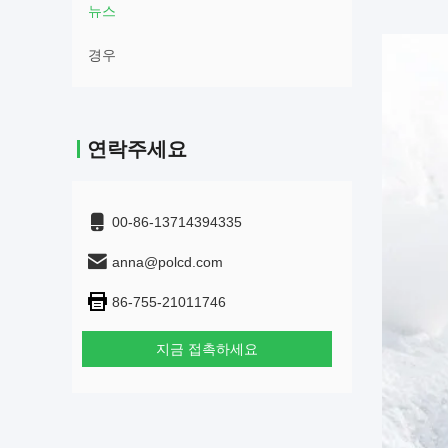
뉴스
경우
연락주세요
00-86-13714394335
anna@polcd.com
86-755-21011746
지금 접촉하세요