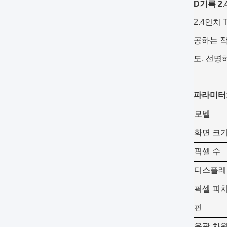
D
기록
2
2.4인치 T
공하는 작
도, 선명
파라미터
모델
화면 크
픽셀 수
디스플레
픽셀 피
핀
윤곽 차