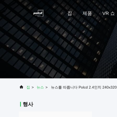
집
제품
VR 쇼
집
>
뉴스
>
뉴스를 따릅니다 Polcd 2.4인치 240x320
행사