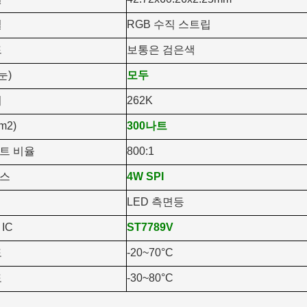
열
RGB 수직 스트립
드
보통은 검은색
눈)
모두
시
262K
m2)
300나트
트 비율
800:1
스
4W SPI
LED 측면등
IC
ST7789V
도
-20~70°C
도
-30~80°C