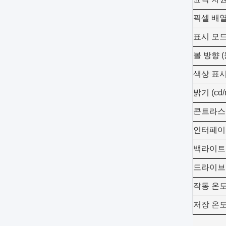
픽셀 배
표시 모
볼 방향 (
색상 표
밝기 (cd/
콘트라스
인터페이
백라이트
드라이브 
작동 온
저장 온