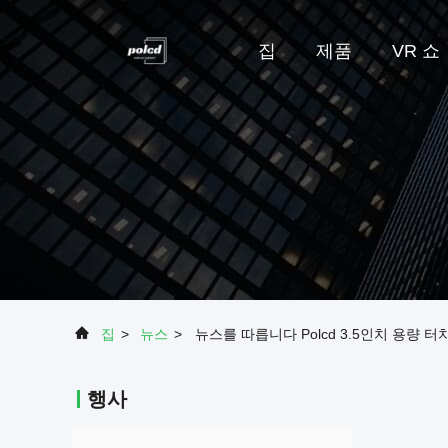
집
제품
VR 쇼
집
>
뉴스
>
뉴스를 따릅니다 Polcd 3.5인치 용량 터
행사