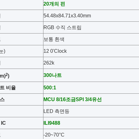
20개의 핀
원
54.48x84.71x3.40mm
열
RGB 수직 스트립
드
보통 흰색
눈)
12 0'Clock
시
262k
2
300나트
m)
)
트 비율
5
00:1
스
MCU
8/16
조금
SPI 3/4
유선
LED 측면등
IC
ILI9488
도
-20~70°C