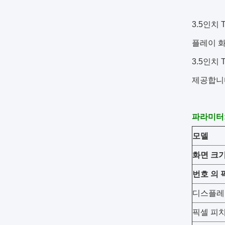
3.5인치
플레이 
3.5인치
제공합니다
파라미터
모델
화면 크
번호
의
디스플레
픽셀 피