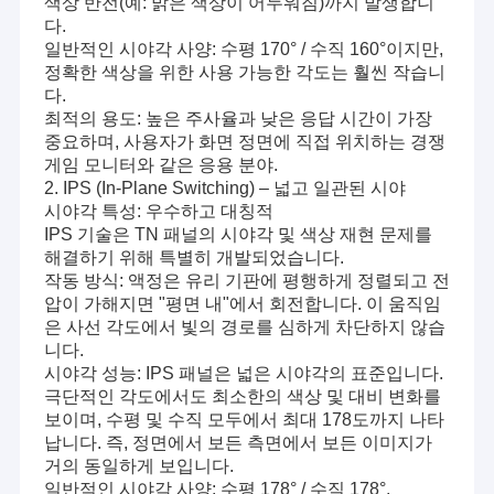
색상 반전(예: 밝은 색상이 어두워짐)까지 발생합니
다.
일반적인 시야각 사양: 수평 170° / 수직 160°이지만,
정확한 색상을 위한 사용 가능한 각도는 훨씬 작습니
다.
최적의 용도: 높은 주사율과 낮은 응답 시간이 가장
중요하며, 사용자가 화면 정면에 직접 위치하는 경쟁
게임 모니터와 같은 응용 분야.
2. IPS (In-Plane Switching) – 넓고 일관된 시야
시야각 특성: 우수하고 대칭적
IPS 기술은 TN 패널의 시야각 및 색상 재현 문제를
해결하기 위해 특별히 개발되었습니다.
작동 방식: 액정은 유리 기판에 평행하게 정렬되고 전
압이 가해지면 "평면 내"에서 회전합니다. 이 움직임
은 사선 각도에서 빛의 경로를 심하게 차단하지 않습
니다.
시야각 성능: IPS 패널은 넓은 시야각의 표준입니다.
극단적인 각도에서도 최소한의 색상 및 대비 변화를
보이며, 수평 및 수직 모두에서 최대 178도까지 나타
납니다. 즉, 정면에서 보든 측면에서 보든 이미지가
거의 동일하게 보입니다.
일반적인 시야각 사양: 수평 178° / 수직 178°.