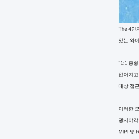
The
4인
있는 와
"1:1 
없어지고,
대상 접근
이러한 모
광시야각을 위
MIPI 