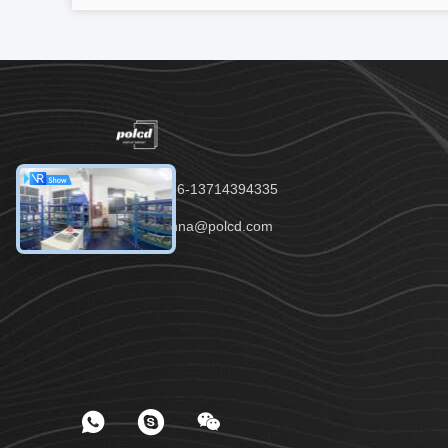
전화：00-86-13714394335
이메일：anna@polcd.com