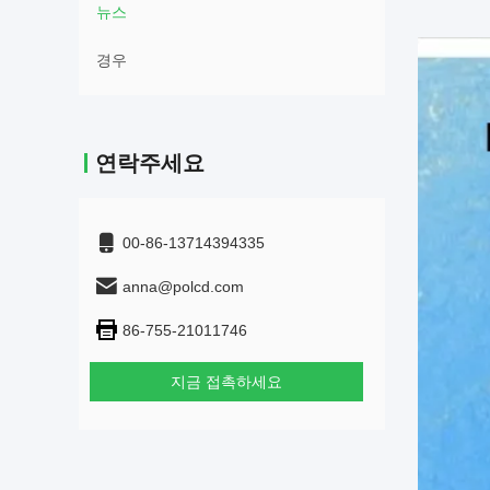
뉴스
경우
연락주세요
00-86-13714394335
anna@polcd.com
86-755-21011746
지금 접촉하세요