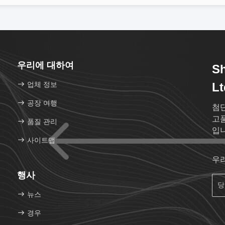
우리에 대하여
S
업체 정보
Lt
공장 여행
첨
고품
품질 관리
입니
사이트맵
우
행사
뉴스
경우