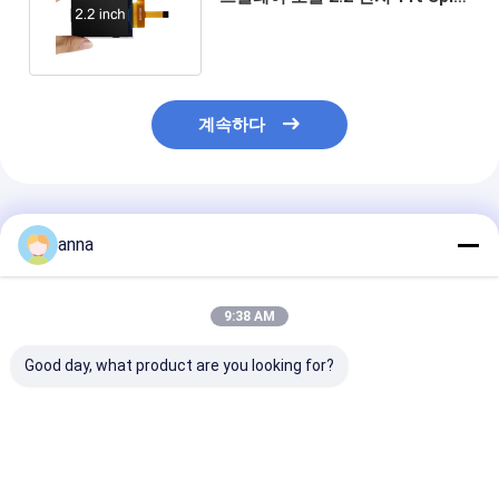
240x320 라즈베리 파이
계속하다
추천된 제품
anna
9:38 AM
Good day, what product are you looking for?
Polcd 2.8 인치 TN
Polcd 2.8 인치 마이크
Polcd RoHS 2
TFT LCD 디스플레이
로 디스플레이 고품질
LCD 디스플레이
240x320 해상도 송신
Tft 화면 16 비트 MCU
300cd/M 고휘도
MCU SPI ST7789V
SPI 인터페이스 스마트
모니터