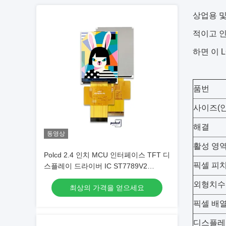
상업용 및
적이고 인
하면 이 
품번
사이즈(인
해결
동영상
활성 영역
Polcd 2.4 인치 MCU 인터페이스 TFT 디
픽셀 피치
스플레이 드라이버 IC ST7789V2
240x320 해상도 2.4 인치 TFT LCD 모
외형치수(
최상의 가격을 얻으세요
듈
픽셀 배
디스플레