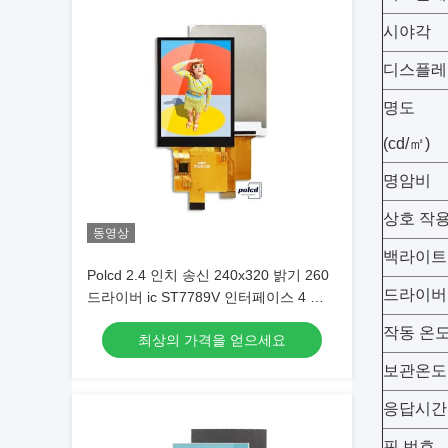
시야각
디스플레
명도
(cd/㎡)
명암비
상호 작
동영상
백라이트
Polcd 2.4 인치 송신 240x320 밝기 260
드라이버 
드라이버 ic ST7789V 인터페이스 4 라
인 직렬 TFT LCD
작동 온도(
최상의 가격을 얻으세요
보관온도(
응답시간(
핀 번호