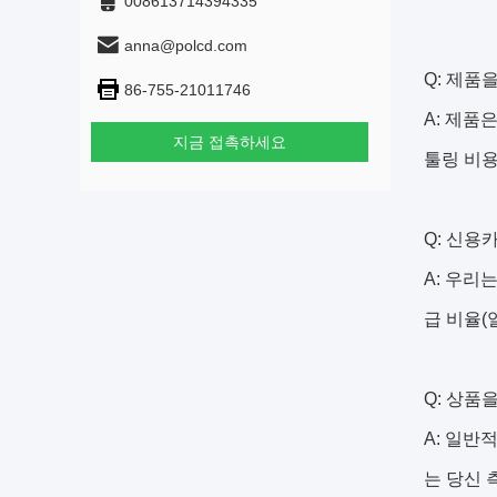
008613714394335
anna@polcd.com
Q: 제품
86-755-21011746
A: 제품
지금 접촉하세요
툴링 비용
Q: 신용
A: 우리
급 비율(
Q: 상품
A: 일반
는 당신 