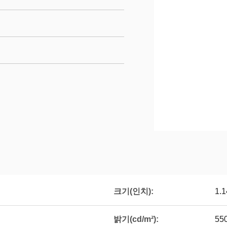
크기(인치):
1.1
밝기(cd/m²):
55