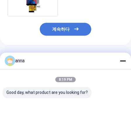
TFT 디스플레이
계속하다
추천된 제품
anna
8:19 PM
Good day, what product are you looking for?
Polcd 2.8 인치 TN
Polcd 2.8 인치 마이크
Polcd RoHS 2
TFT LCD 디스플레이
로 디스플레이 고품질
LCD 디스플레이
240x320 해상도 송신
Tft 화면 16 비트 MCU
300cd/M 고휘도
MCU SPI ST7789V
SPI 인터페이스 스마트
모니터
TFT LCD 화면 모듈
LCD 모듈