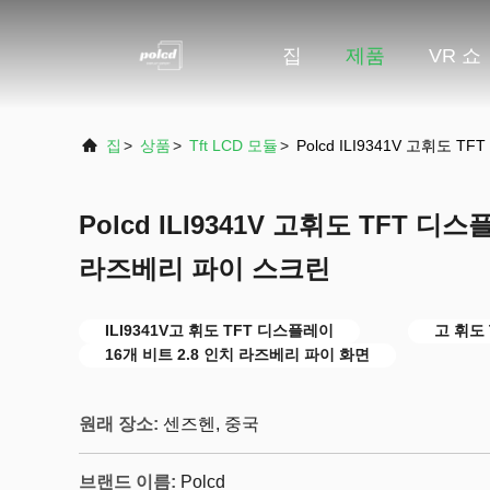
집
제품
VR 쇼
집
>
상품
>
Tft LCD 모듈
>
Polcd ILI9341V 고휘도
Polcd ILI9341V 고휘도 TFT 디
라즈베리 파이 스크린
ILI9341V고 휘도 TFT 디스플레이
고 휘도
16개 비트 2.8 인치 라즈베리 파이 화면
원래 장소:
센즈헨, 중국
브랜드 이름:
Polcd