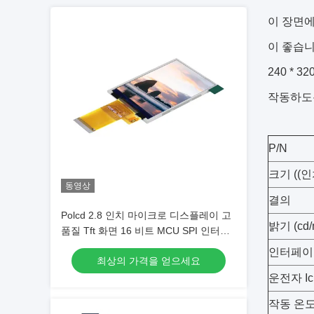
이 장면에
이 좋습니
240 *
작동하도
P/N
크기 ((인
동영상
결의
Polcd 2.8 인치 마이크로 디스플레이 고
밝기 (cd/
품질 Tft 화면 16 비트 MCU SPI 인터페
이스 스마트 LCD 모듈
인터페이
최상의 가격을 얻으세요
운전자 Ic
작동 온도 