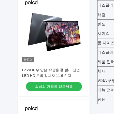
디스플레
해결
빈도
시야각
몸 사이
디스플레
동영상
제품 인
Polcd 매우 얇은 탁상용 풀 컬러 산업
체재
LED HD 도박 감시자 11.6 인치
VISA 구
최상의 가격을 얻으세요
메뉴 언
전원