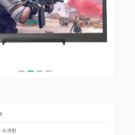
속
S 스크린