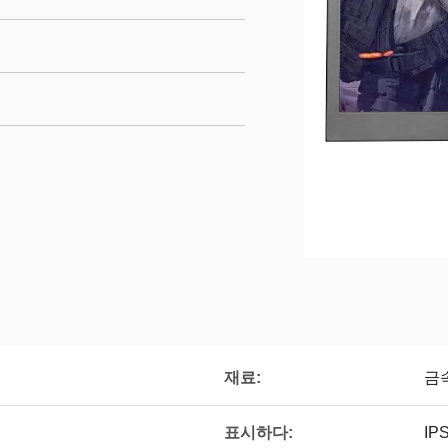
재료:
금
표시하다:
IP