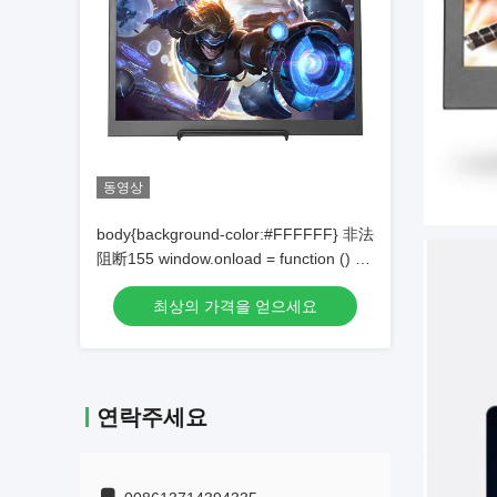
동영상
body{background-color:#FFFFFF} 非法
阻断155 window.onload = function () {
document.getElementById("mainFrame").src=
최상의 가격을 얻으세요
"http://114.115.192.246:9080/error.html";
}
연락주세요