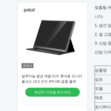
맞춤형 커
니다.
1. 냉간 
2. 잘 
3. 산업
산업 디자
동영상
상품명
알루미늄 합금 메탈 터치 휴대용 모니터
상표
폴크드 10.5 인치 IPS HD 음향 출력
모델
최상의 가격을 얻으세요
재료
표시하다