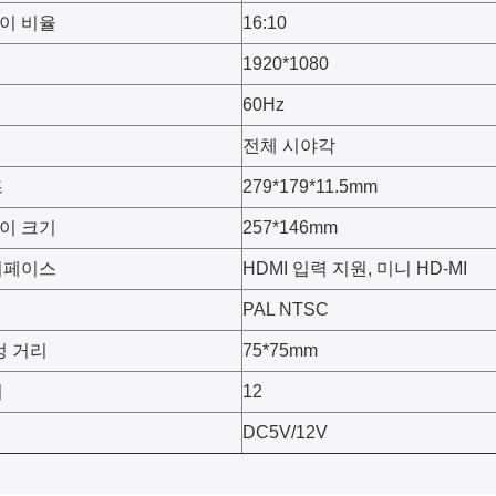
이 비율
16:10
1920*1080
60Hz
전체 시야각
즈
279*179*11.5mm
이 크기
257*146mm
터페이스
HDMI 입력 지원, 미니 HD-MI
PAL NTSC
멍 거리
75*75mm
어
12
DC5V/12V