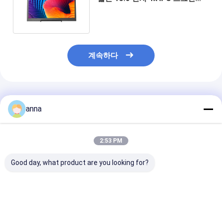
1080P LED 컴퓨터 모니터
계속하다
추천된 제품
anna
2:53 PM
Good day, what product are you looking for?
13.3 인치 1080p
알루미늄 합금 메탈 터
Polcd 매우 얇
VESA 홀 플랫 스튜디오
치 휴대용 모니터 폴크
용 풀 컬러 산업 
스피커 LCD 게임 노트
드 10.5 인치 IPS HD 음
HD 도박 감시자 
북용 휴대용 모니터
향 출력
인치