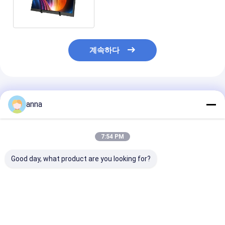
1080p 4k 휴대용 모니터
계속하다
추천된 제품
anna
7:54 PM
Good day, what product are you looking for?
13.3 인치 1080p
알루미늄 합금 메탈 터
Polcd 매우 얇
VESA 홀 플랫 스튜디오
치 휴대용 모니터 폴크
용 풀 컬러 산업 
스피커 LCD 게임 노트
드 10.5 인치 IPS HD 음
HD 도박 감시자 
북용 휴대용 모니터
향 출력
인치