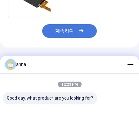
240x320 2.4 인치
계속하다
추천된 제품
anna
12:23 PM
Good day, what product are you looking for?
Polcd 260 Nit HD
Polcd 320 니트 2.4인
Polcd 2.8 인치
TFT 디스플레이
치 LCD TFT 디스플레
240*320 해상도
240X320 4 와이어 SPI
이 ST7789V 240x320
Tft LCD 화면
인터페이스 2.4 인치
해상도 LCM 화면
이 모듈 2.8 "작
Tft LCD
의 LCD 패널