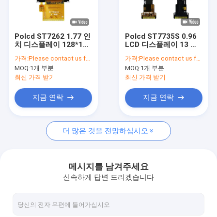
회사 소개
품질 관리
Polcd ST7262 1.77 인
Polcd ST7735S 0.96
치 디스플레이 128*160
LCD 디스플레이 13 핀
연락주세요
소형 TFT 디스플레이
80X160 소형 TFT 디스
가격:
Please contact us for latest price
가격:
Please contact us for latest price
40 핀
플레이 4 라인 SPI
MOQ:
1개 부분
MOQ:
1개 부분
뉴스
최신 가격 받기
최신 가격 받기
경우
지금 연락
지금 연락
더 많은 것을 전망하십시오
TFT LCD 디스플레이
tft LCD 모듈
메시지를 남겨주세요
신속하게 답변 드리겠습니다
IPS TFT LCD 디스플레이
TFT 터치 스크린