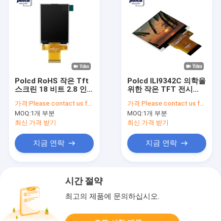
Polcd RoHS 작은 Tft
Polcd ILI9342C 의학을
스크린 18 비트 2.8 인
위한 작은 TFT 전시
치 Tft 디스플레이
2.31 인치 320x240 Tft
가격:
Please contact us for latest price
가격:
Please contact us for latest price
240x320 픽셀
MOQ:
1개 부분
MOQ:
1개 부분
최신 가격 받기
최신 가격 받기
지금 연락
지금 연락
시간 절약
최고의 제품에 문의하십시오.