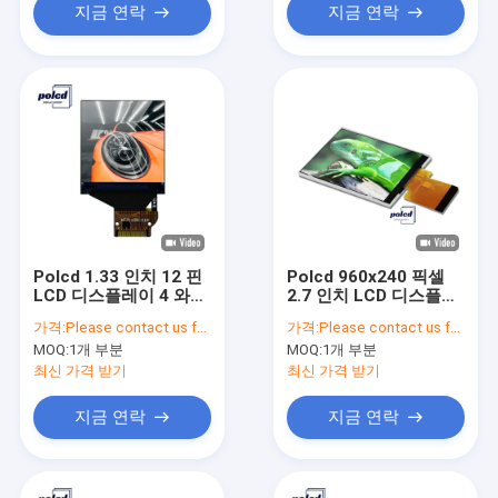
지금 연락
지금 연락
Polcd 1.33 인치 12 핀
Polcd 960x240 픽셀
LCD 디스플레이 4 와이
2.7 인치 LCD 디스플레
어 Ips 240x240
이 색상 262K 소형 TFT
가격:
Please contact us for latest price
가격:
Please contact us for latest price
ST7789V RGB 수직 줄
디스플레이
MOQ:
1개 부분
MOQ:
1개 부분
무늬
최신 가격 받기
최신 가격 받기
지금 연락
지금 연락