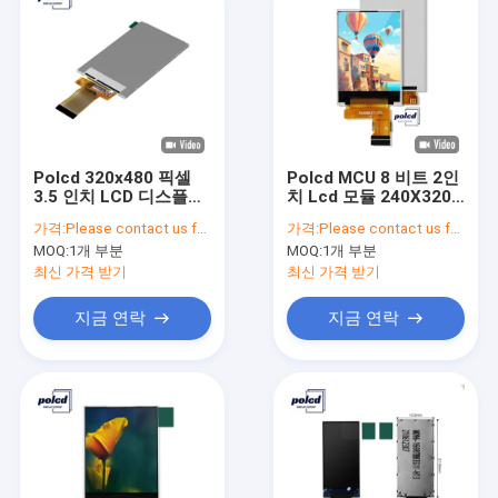
Polcd 320x480 픽셀
Polcd MCU 8 비트 2인
3.5 인치 LCD 디스플레
치 Lcd 모듈 240X320
이 ILI9488 소형 TFT 디
ST7789V 소형 Lcd 패
가격:
Please contact us for latest price
가격:
Please contact us for latest price
스플레이
널
MOQ:
1개 부분
MOQ:
1개 부분
최신 가격 받기
최신 가격 받기
지금 연락
지금 연락
집
제품
VR 쇼