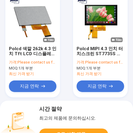
Polcd 색깔 262k 4.3 인
Polcd MIPI 4.3 인치 터
치 Tft LCD 디스플레이
치스크린 ST7735S 관
ST7262E43 Rgb Tft
례 TFT는
가격:
Please contact us for latest price
가격:
Please contact us for latest price
디스플레이 ISO9001
Transmissive를 표시
MOQ:
1개 부분
MOQ:
1개 부분
합니다
최신 가격 받기
최신 가격 받기
지금 연락
지금 연락
시간 절약
최고의 제품에 문의하십시오.