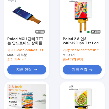
Polcd MCU 관례 TFT
Polcd 2.8 인치
는 안드로이드 장치를
240*320 Ips Tft Lcd
위한 3.2 인치 320x240
화면 Spi 인터페이스 모
가격:
Please contact us for latest price
가격:
Please contact us for latest price
접촉 Lcd를 표시합니다
든 무료 보는 각 패널 디
MOQ:
1개 부분
MOQ:
1개
스플레이 모듈
최신 가격 받기
최신 가격 받기
지금 연락
지금 연락
집
제품
VR 쇼