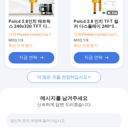
회사 소개
품질 관리
Polcd 2.8인치 매트릭
Polcd 2.8 인치 TFT 컬
스 240x320 TFT 디스
러 디스플레이 240*320
연락주세요
플레이 20핀 FPC LCM
해상도 SPI 인터페이스
가격:
Please contact us for latest price
가격:
Please contact us for latest price
ST7789 맞춤형 제조업
14 핀 350nit LCD 화면
MOQ:
1개
MOQ:
1개
체 LCD 모듈
뉴스
최신 가격 받기
최신 가격 받기
경우
지금 연락
지금 연락
더 많은 것을 전망하십시오
TFT LCD 디스플레이
tft LCD 모듈
메시지를 남겨주세요
신속하게 답변 드리겠습니다
IPS TFT LCD 디스플레이
TFT 터치 스크린