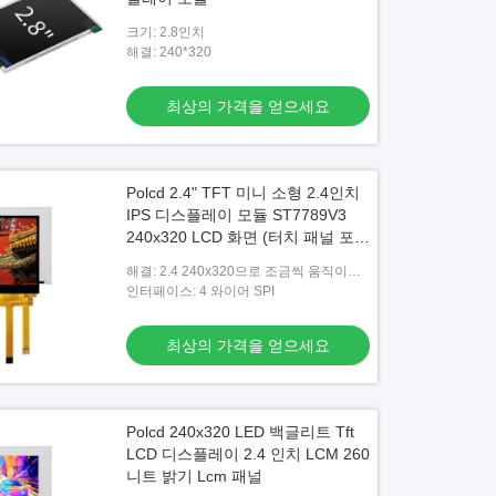
크기: 2.8인치
해결: 240*320
최상의 가격을 얻으세요
Polcd 2.4" TFT 미니 소형 2.4인치
IPS 디스플레이 모듈 ST7789V3
240x320 LCD 화면 (터치 패널 포
함)
해결: 2.4 240x320으로 조금씩 움직이세
요
인터페이스: 4 와이어 SPI
최상의 가격을 얻으세요
Polcd 240x320 LED 백글리트 Tft
LCD 디스플레이 2.4 인치 LCM 260
니트 밝기 Lcm 패널