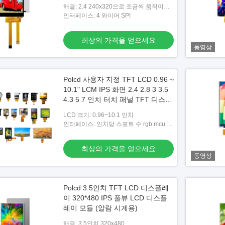
해결: 2.4 240x320으로 조금씩 움직이세
요
인터페이스: 4 와이어 SPI
최상의 가격을 얻으세요
동영상
Polcd 사용자 지정 TFT LCD 0.96 ~
10.1" LCM IPS 화면 2.4 2.8 3 3.5
4.3 5 7 인치 터치 패널 TFT 디스플
레이 LCD 모듈
LCD 크기: 0.96~10.1 인치
인터페이스: 인치당 스포트 수 rgb mcu 미
피
최상의 가격을 얻으세요
동영상
Polcd 3.5인치 TFT LCD 디스플레
이 320*480 IPS 풀뷰 LCD 디스플
레이 모듈 (알람 시계용)
해결: 3.5인치 320x480