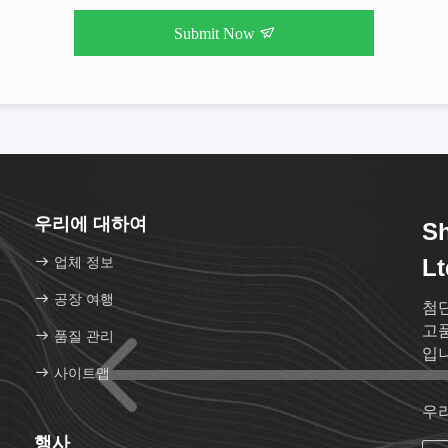
Submit Now
우리에 대하여
S
업체 정보
Lt
공장 여행
첨
고품
품질 관리
입니
사이트맵
우
행사