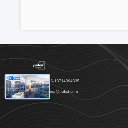
전화：00-86-13714394335
이메일：anna@polcd.com